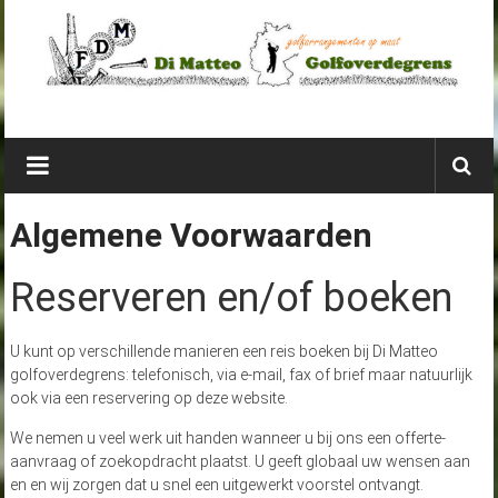
Ga
naar
de
inhoud
Di
Matteo
Golfoverdegrens
Algemene Voorwaarden
golfarrangementen
Reserveren en/of boeken
net
over
de
U kunt op verschillende manieren een reis boeken bij Di Matteo
grens
golfoverdegrens: telefonisch, via e-mail, fax of brief maar natuurlijk
ook via een reservering op deze website.
We nemen u veel werk uit handen wanneer u bij ons een offerte-
aanvraag of zoekopdracht plaatst. U geeft globaal uw wensen aan
en en wij zorgen dat u snel een uitgewerkt voorstel ontvangt.