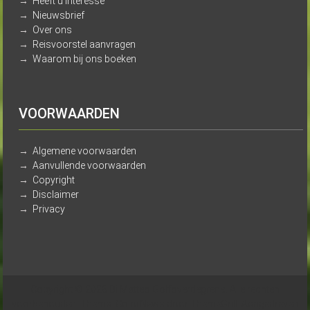
→
Heeft u interesse
→
Nieuwsbrief
→
Over ons
→
Reisvoorstel aanvragen
→
Waarom bij ons boeken
VOORWAARDEN
→
Algemene voorwaarden
→
Aanvullende voorwaarden
→
Copyright
→
Disclaimer
→
Privacy
Copyright © 2026
Di Matteo Golfoverdegrens
. Alle rechten
voorbehouden. Thema:
ColorNews
door ThemeGrill. Aangedreven