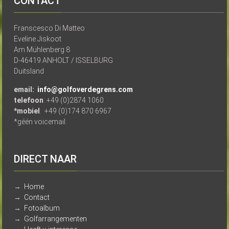
CONTACT
Franscesco Di Matteo
Eveline Jiskoot
Am Mühlenberg 8
D-46419 ANHOLT / ISSELBURG
Duitsland
email:
info@golfoverdegrens.com
telefoon
: +49 (0)2874 1060
*mobiel
: +49 (0)174 870 6967
*géén voicemail
DIRECT NAAR
→
Home
→
Contact
→
Fotoalbum
→
Golfarrangementen