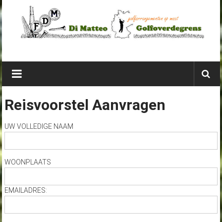
Ga
naar
de
inhoud
Di
Matteo
Golfoverdegrens
Reisvoorstel Aanvragen
golfarrangementen
UW VOLLEDIGE NAAM
net
over
de
WOONPLAATS
grens
EMAILADRES: