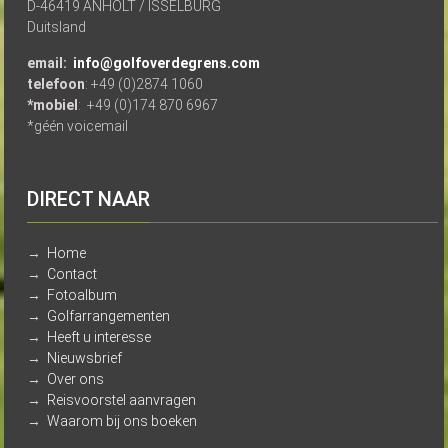
D-46419 ANHOLT / ISSELBURG
Duitsland
email:
info@golfoverdegrens.com
telefoon
: +49 (0)2874 1060
*mobiel
: +49 (0)174 870 6967
*géén voicemail
DIRECT NAAR
→
Home
→
Contact
→
Fotoalbum
→
Golfarrangementen
→
Heeft u interesse
→
Nieuwsbrief
→
Over ons
→
Reisvoorstel aanvragen
→
Waarom bij ons boeken